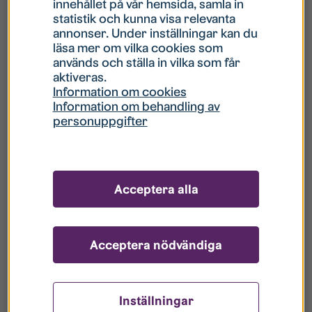
innehållet på vår hemsida, samla in
statistik och kunna visa relevanta
Hur gör jag om mitt konto är låst?
annonser. Under inställningar kan du
läsa mer om vilka cookies som
används och ställa in vilka som får
Hur gör jag när jag glömt mitt lösenord?
aktiveras.
Information om cookies
Information om behandling av
Vad innebär Gästkonto/Gästanvändare?
personuppgifter
Hur gör jag för att bli borttagen ur era
register?
Acceptera alla
Acceptera nödvändiga
Inställningar