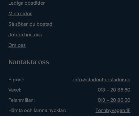
Lediga bostäder
Mina sidor
Så söker du bostad
Jobba hos oss
Om oss
Kontakta oss
E-post:
info@studentbostader.se
Växel:
013 – 20 86 60
Felanmälan:
013 – 20 86 60
Hämta och lämna nycklar:
Tornbyvägen 1F
Trygghetsjour:
013 – 14 84 44
Öppettider