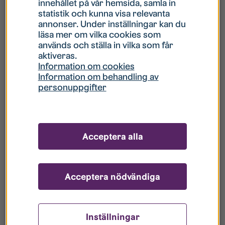
innehållet på vår hemsida, samla in
statistik och kunna visa relevanta
Hur gör jag om mitt konto är låst?
annonser. Under inställningar kan du
läsa mer om vilka cookies som
används och ställa in vilka som får
Hur gör jag när jag glömt mitt lösenord?
aktiveras.
Information om cookies
Information om behandling av
Vad innebär Gästkonto/Gästanvändare?
personuppgifter
Hur gör jag för att bli borttagen ur era
register?
Acceptera alla
Acceptera nödvändiga
Inställningar