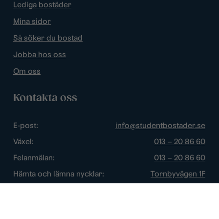
Lediga bostäder
Mina sidor
Så söker du bostad
Jobba hos oss
Om oss
Kontakta oss
E-post:
info@studentbostader.se
Växel:
013 – 20 86 60
Felanmälan:
013 – 20 86 60
Hämta och lämna nycklar:
Tornbyvägen 1F
Trygghetsjour:
013 – 14 84 44
Öppettider