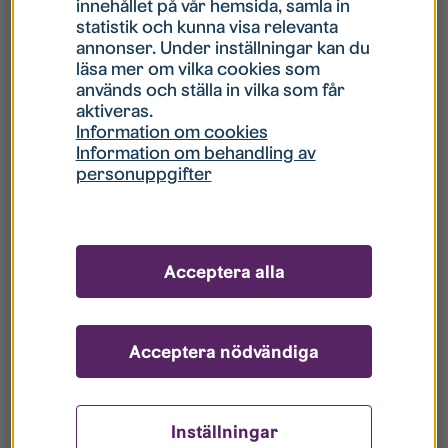
innehållet på vår hemsida, samla in
statistik och kunna visa relevanta
Hur gör jag om mitt konto är låst?
annonser. Under inställningar kan du
läsa mer om vilka cookies som
används och ställa in vilka som får
Hur gör jag när jag glömt mitt lösenord?
aktiveras.
Information om cookies
Information om behandling av
Vad innebär Gästkonto/Gästanvändare?
personuppgifter
Hur gör jag för att bli borttagen ur era
register?
Acceptera alla
Acceptera nödvändiga
Inställningar