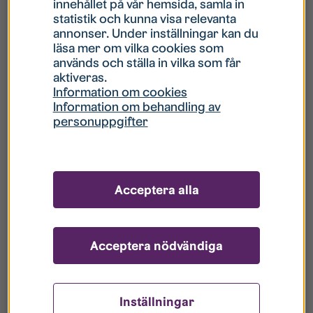
innehållet på vår hemsida, samla in
statistik och kunna visa relevanta
Hur gör jag om mitt konto är låst?
annonser. Under inställningar kan du
läsa mer om vilka cookies som
används och ställa in vilka som får
Hur gör jag när jag glömt mitt lösenord?
aktiveras.
Information om cookies
Information om behandling av
Vad innebär Gästkonto/Gästanvändare?
personuppgifter
Hur gör jag för att bli borttagen ur era
register?
Acceptera alla
Acceptera nödvändiga
Inställningar