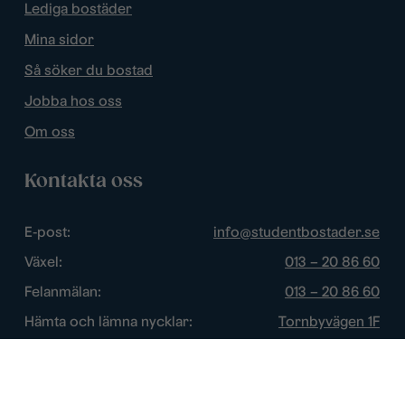
Lediga bostäder
Mina sidor
Så söker du bostad
Jobba hos oss
Om oss
Kontakta oss
E-post:
info@studentbostader.se
Växel:
013 – 20 86 60
Felanmälan:
013 – 20 86 60
Hämta och lämna nycklar:
Tornbyvägen 1F
Trygghetsjour:
013 – 14 84 44
Öppettider