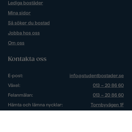
Lediga bostäder
Mina sidor
Så söker du bostad
Jobba hos oss
Om oss
Kontakta oss
E-post:
info@studentbostader.se
Växel:
013 – 20 86 60
Felanmälan:
013 – 20 86 60
Hämta och lämna nycklar:
Tornbyvägen 1F
Trygghetsjour:
013 – 14 84 44
Öppettider