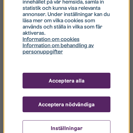
innehållet på vår hemsida, samla in
statistik och kunna visa relevanta
Hur gör jag om mitt konto är låst?
annonser. Under inställningar kan du
läsa mer om vilka cookies som
används och ställa in vilka som får
Hur gör jag när jag glömt mitt lösenord?
aktiveras.
Information om cookies
Information om behandling av
Vad innebär Gästkonto/Gästanvändare?
personuppgifter
Hur gör jag för att bli borttagen ur era
register?
Acceptera alla
Acceptera nödvändiga
Inställningar