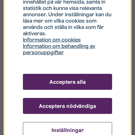
innehållet på vår hemsida, samla in
statistik och kunna visa relevanta
Hur gör jag om mitt konto är låst?
annonser. Under inställningar kan du
läsa mer om vilka cookies som
används och ställa in vilka som får
Hur gör jag när jag glömt mitt lösenord?
aktiveras.
Information om cookies
Information om behandling av
Vad innebär Gästkonto/Gästanvändare?
personuppgifter
Hur gör jag för att bli borttagen ur era
register?
Acceptera alla
Acceptera nödvändiga
Inställningar