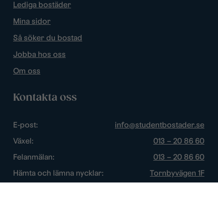
Lediga bostäder
Mina sidor
Så söker du bostad
Jobba hos oss
Om oss
Kontakta oss
E-post:
info@studentbostader.se
Växel:
013 – 20 86 60
Felanmälan:
013 – 20 86 60
Hämta och lämna nycklar:
Tornbyvägen 1F
Trygghetsjour:
013 – 14 84 44
Öppettider