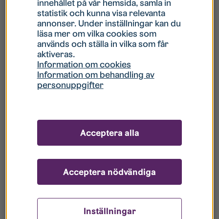
innehållet på vår hemsida, samla in
statistik och kunna visa relevanta
Hur gör jag om mitt konto är låst?
annonser. Under inställningar kan du
läsa mer om vilka cookies som
används och ställa in vilka som får
Hur gör jag när jag glömt mitt lösenord?
aktiveras.
Information om cookies
Information om behandling av
Vad innebär Gästkonto/Gästanvändare?
personuppgifter
Hur gör jag för att bli borttagen ur era
register?
Acceptera alla
Acceptera nödvändiga
Inställningar