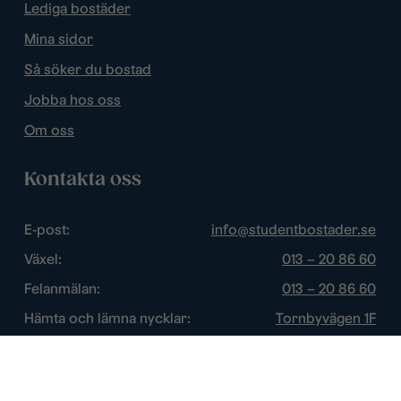
Lediga bostäder
Mina sidor
Så söker du bostad
Jobba hos oss
Om oss
Kontakta oss
E-post:
info@studentbostader.se
Växel:
013 – 20 86 60
Felanmälan:
013 – 20 86 60
Hämta och lämna nycklar:
Tornbyvägen 1F
Trygghetsjour:
013 – 14 84 44
Öppettider