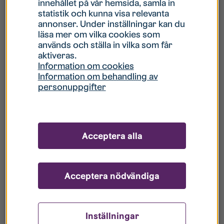
innehållet på vår hemsida, samla in
statistik och kunna visa relevanta
Hur gör jag om mitt konto är låst?
annonser. Under inställningar kan du
läsa mer om vilka cookies som
används och ställa in vilka som får
Hur gör jag när jag glömt mitt lösenord?
aktiveras.
Information om cookies
Information om behandling av
Vad innebär Gästkonto/Gästanvändare?
personuppgifter
Hur gör jag för att bli borttagen ur era
register?
Acceptera alla
Acceptera nödvändiga
Inställningar