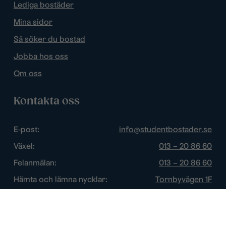
Lediga bostäder
Mina sidor
Så söker du bostad
Jobba hos oss
Om oss
Kontakta oss
E-post:
info@studentbostader.se
Växel:
013 – 20 86 60
Felanmälan:
013 – 20 86 60
Hämta och lämna nycklar:
Tornbyvägen 1F
Trygghetsjour:
013 – 14 84 44
Öppettider