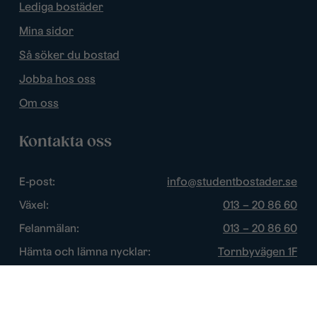
Lediga bostäder
Mina sidor
Så söker du bostad
Jobba hos oss
Om oss
Kontakta oss
E-post:
info@studentbostader.se
Växel:
013 – 20 86 60
Felanmälan:
013 – 20 86 60
Hämta och lämna nycklar:
Tornbyvägen 1F
Trygghetsjour:
013 – 14 84 44
Öppettider