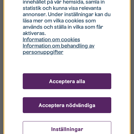
innehållet på vår hemsida, samla in
statistik och kunna visa relevanta
Hur gör jag om mitt konto är låst?
annonser. Under inställningar kan du
läsa mer om vilka cookies som
används och ställa in vilka som får
Hur gör jag när jag glömt mitt lösenord?
aktiveras.
Information om cookies
Information om behandling av
Vad innebär Gästkonto/Gästanvändare?
personuppgifter
Hur gör jag för att bli borttagen ur era
register?
Acceptera alla
Acceptera nödvändiga
Inställningar