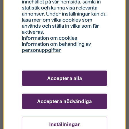
innehållet på vår hemsida, samla in
statistik och kunna visa relevanta
Hur gör jag om mitt konto är låst?
annonser. Under inställningar kan du
läsa mer om vilka cookies som
används och ställa in vilka som får
Hur gör jag när jag glömt mitt lösenord?
aktiveras.
Information om cookies
Information om behandling av
Vad innebär Gästkonto/Gästanvändare?
personuppgifter
Hur gör jag för att bli borttagen ur era
register?
Acceptera alla
Acceptera nödvändiga
Inställningar