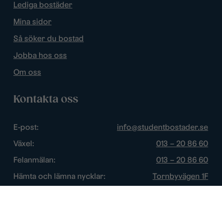
Lediga bostäder
Mina sidor
Så söker du bostad
Jobba hos oss
Om oss
Kontakta oss
E-post:
info@studentbostader.se
Växel:
013 – 20 86 60
Felanmälan:
013 – 20 86 60
Hämta och lämna nycklar:
Tornbyvägen 1F
Trygghetsjour:
013 – 14 84 44
Öppettider