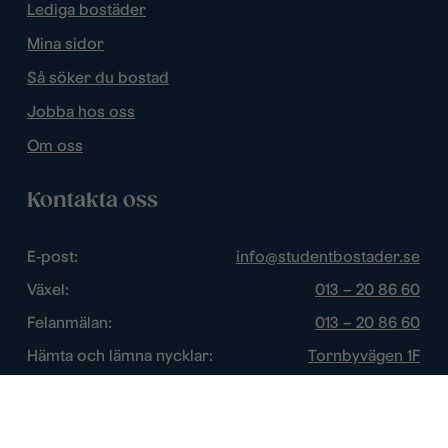
Lediga bostäder
Mina sidor
Så söker du bostad
Jobba hos oss
Om oss
Kontakta oss
E-post:
info@studentbostader.se
Växel:
013 – 20 86 60
Felanmälan:
013 – 20 86 60
Hämta och lämna nycklar:
Tornbyvägen 1F
Trygghetsjour:
013 – 14 84 44
Öppettider