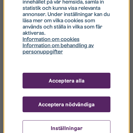
innehållet på vår hemsida, samla in
statistik och kunna visa relevanta
Hur gör jag om mitt konto är låst?
annonser. Under inställningar kan du
läsa mer om vilka cookies som
används och ställa in vilka som får
Hur gör jag när jag glömt mitt lösenord?
aktiveras.
Information om cookies
Information om behandling av
Vad innebär Gästkonto/Gästanvändare?
personuppgifter
Hur gör jag för att bli borttagen ur era
register?
Acceptera alla
Acceptera nödvändiga
Inställningar