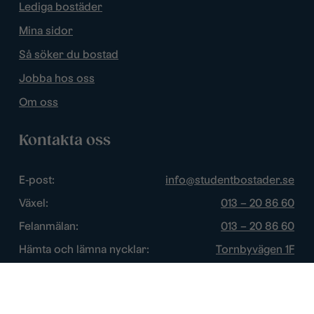
Lediga bostäder
Mina sidor
Så söker du bostad
Jobba hos oss
Om oss
Kontakta oss
E-post:
info@studentbostader.se
Växel:
013 – 20 86 60
Felanmälan:
013 – 20 86 60
Hämta och lämna nycklar:
Tornbyvägen 1F
Trygghetsjour:
013 – 14 84 44
Öppettider