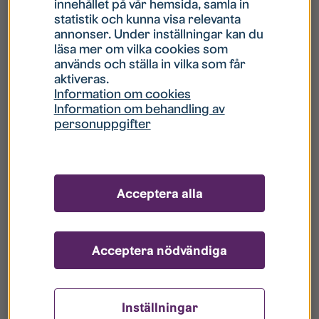
innehållet på vår hemsida, samla in
statistik och kunna visa relevanta
Hur gör jag om mitt konto är låst?
annonser. Under inställningar kan du
läsa mer om vilka cookies som
används och ställa in vilka som får
Hur gör jag när jag glömt mitt lösenord?
aktiveras.
Information om cookies
Information om behandling av
Vad innebär Gästkonto/Gästanvändare?
personuppgifter
Hur gör jag för att bli borttagen ur era
register?
Acceptera alla
Acceptera nödvändiga
Inställningar