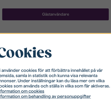
Gästanvändare
Registrera ett konto
Cookies
För att ha möjlighet att söka boende måste du vara
registrerad i vår bostadskö. Registreringen går
snabbt!
i använder cookies för att förbättra innehållet på vår
emsida, samla in statistik och kunna visa relevanta
Registrera ett konto
nnonser. Under inställningar kan du läsa mer om vilka
ookies som används och ställa in vilka som får aktiveras.
nformation om cookies
nformation om behandling av personuppgifter