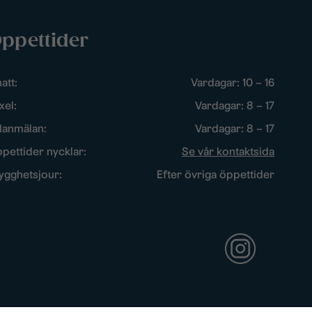
ppettider
att:
Vardagar: 10 – 16
xel:
Vardagar: 8 – 17
lanmälan:
Vardagar: 8 – 17
pettider nycklar:
Se vår kontaktsida
ygghetsjour:
Efter övriga öppettider