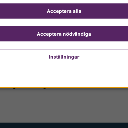
ch svar
Acceptera alla
ndarnamn?
nto är låst?
Acceptera nödvändiga
ömt mitt lösenord?
Inställningar
o/Gästanvändare?
 borttagen ur era register?