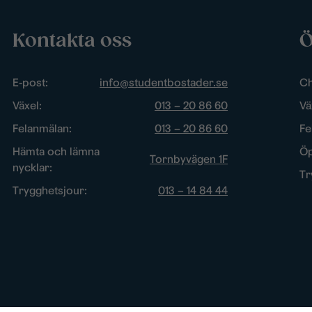
Kontakta oss
Ö
E-post:
info@studentbostader.se
Ch
Växel:
013 – 20 86 60
Vä
Felanmälan:
013 – 20 86 60
Fe
Hämta och lämna
Öp
Tornbyvägen 1F
nycklar:
Tr
Trygghetsjour:
013 – 14 84 44