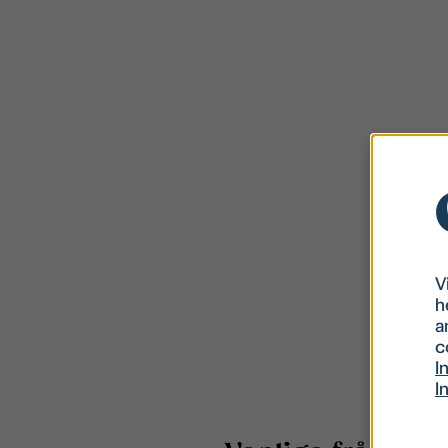
V
h
a
c
I
I