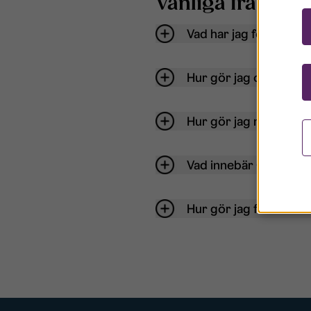
Vanliga frågor o
Vad har jag för anvä
Hur gör jag om mitt ko
Hur gör jag när jag gl
Vad innebär Gästkont
Hur gör jag för att bli