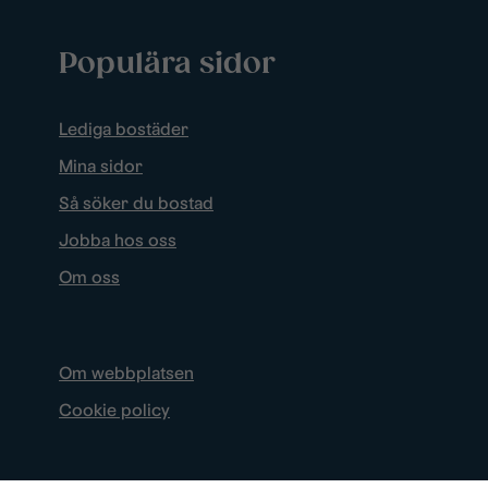
Populära sidor
Lediga bostäder
Mina sidor
Så söker du bostad
Jobba hos oss
Om oss
Om webbplatsen
Cookie policy