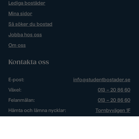
Lediga bostäder
Mina sidor
Så söker du bostad
Jobba hos oss
Om oss
Kontakta oss
E-post:
info@studentbostader.se
Växel:
013 – 20 86 60
Felanmälan:
013 – 20 86 60
Hämta och lämna nycklar:
Tornbyvägen 1F
Trygghetsjour:
013 – 14 84 44
Öppettider