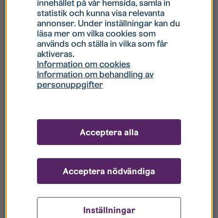
innehållet på vår hemsida, samla in
statistik och kunna visa relevanta
Hur gör jag om mitt konto är låst?
annonser. Under inställningar kan du
läsa mer om vilka cookies som
används och ställa in vilka som får
Hur gör jag när jag glömt mitt lösenord?
aktiveras.
Information om cookies
Information om behandling av
Vad innebär Gästkonto/Gästanvändare?
personuppgifter
Hur gör jag för att bli borttagen ur era
register?
Acceptera alla
Acceptera nödvändiga
Inställningar