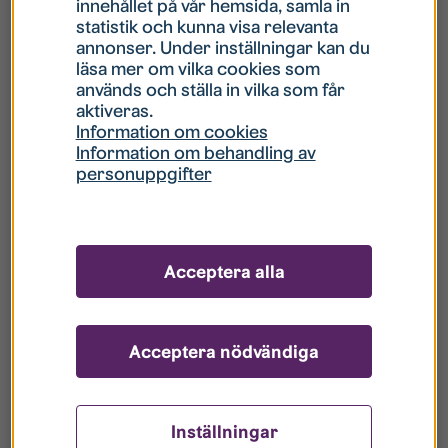
innehållet på vår hemsida, samla in
statistik och kunna visa relevanta
Hur gör jag om mitt konto är låst?
annonser. Under inställningar kan du
läsa mer om vilka cookies som
används och ställa in vilka som får
Hur gör jag när jag glömt mitt lösenord?
aktiveras.
Information om cookies
Information om behandling av
Vad innebär Gästkonto/Gästanvändare?
personuppgifter
Hur gör jag för att bli borttagen ur era
register?
Acceptera alla
Acceptera nödvändiga
Inställningar