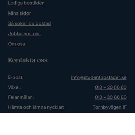
Lediga bostäder
Mina sidor
Så söker du bostad
Jobba hos oss
Om oss
Kontakta oss
E-post:
info@studentbostader.se
Växel:
013 – 20 86 60
Felanmälan:
013 – 20 86 60
Hämta och lämna nycklar:
Tornbyvägen 1F
Trygghetsjour:
013 – 14 84 44
Öppettider