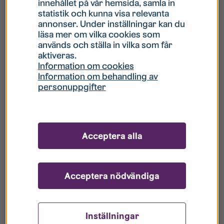
innehållet på vår hemsida, samla in
statistik och kunna visa relevanta
Hur gör jag om mitt konto är låst?
annonser. Under inställningar kan du
läsa mer om vilka cookies som
används och ställa in vilka som får
Hur gör jag när jag glömt mitt lösenord?
aktiveras.
Information om cookies
Information om behandling av
Vad innebär Gästkonto/Gästanvändare?
personuppgifter
Hur gör jag för att bli borttagen ur era
register?
Acceptera alla
Acceptera nödvändiga
Inställningar