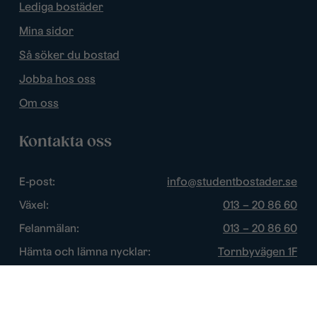
Lediga bostäder
Mina sidor
Så söker du bostad
Jobba hos oss
Om oss
Kontakta oss
E-post:
info@studentbostader.se
Växel:
013 – 20 86 60
Felanmälan:
013 – 20 86 60
Hämta och lämna nycklar:
Tornbyvägen 1F
Trygghetsjour:
013 – 14 84 44
Öppettider