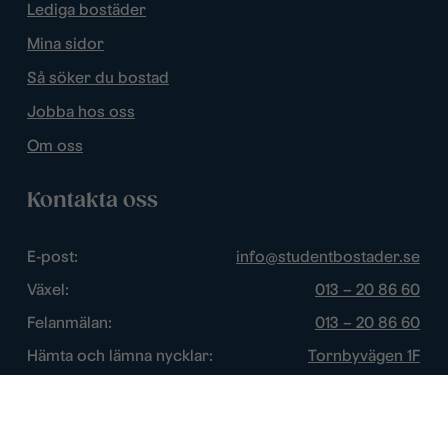
Lediga bostäder
Mina sidor
Så söker du bostad
Jobba hos oss
Om oss
Kontakta oss
E-post:
info@studentbostader.se
Växel:
013 – 20 86 60
Felanmälan:
013 – 20 86 60
Hämta och lämna nycklar:
Tornbyvägen 1F
Trygghetsjour:
013 – 14 84 44
Öppettider