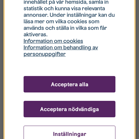
innehållet på vår hemsida, samla in
statistik och kunna visa relevanta
Hur gör jag om mitt konto är låst?
annonser. Under inställningar kan du
läsa mer om vilka cookies som
används och ställa in vilka som får
Hur gör jag när jag glömt mitt lösenord?
aktiveras.
Information om cookies
Information om behandling av
Vad innebär Gästkonto/Gästanvändare?
personuppgifter
Hur gör jag för att bli borttagen ur era
register?
Acceptera alla
Acceptera nödvändiga
Inställningar