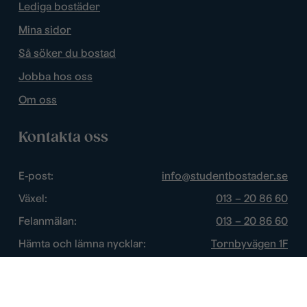
Lediga bostäder
Mina sidor
Så söker du bostad
Jobba hos oss
Om oss
Kontakta oss
E-post:
info@studentbostader.se
Växel:
013 – 20 86 60
Felanmälan:
013 – 20 86 60
Hämta och lämna nycklar:
Tornbyvägen 1F
Trygghetsjour:
013 – 14 84 44
Öppettider