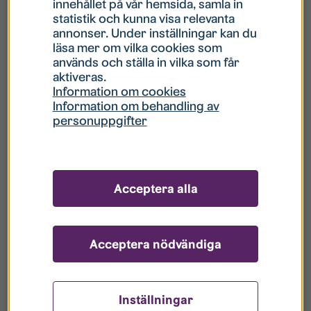
innehållet på vår hemsida, samla in
statistik och kunna visa relevanta
Hur gör jag om mitt konto är låst?
annonser. Under inställningar kan du
läsa mer om vilka cookies som
används och ställa in vilka som får
Hur gör jag när jag glömt mitt lösenord?
aktiveras.
Information om cookies
Information om behandling av
Vad innebär Gästkonto/Gästanvändare?
personuppgifter
Hur gör jag för att bli borttagen ur era
register?
Acceptera alla
Acceptera nödvändiga
Inställningar