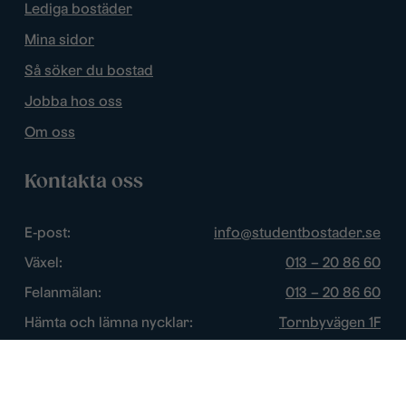
Lediga bostäder
Mina sidor
Så söker du bostad
Jobba hos oss
Om oss
Kontakta oss
E-post:
info@studentbostader.se
Växel:
013 – 20 86 60
Felanmälan:
013 – 20 86 60
Hämta och lämna nycklar:
Tornbyvägen 1F
Trygghetsjour:
013 – 14 84 44
Öppettider