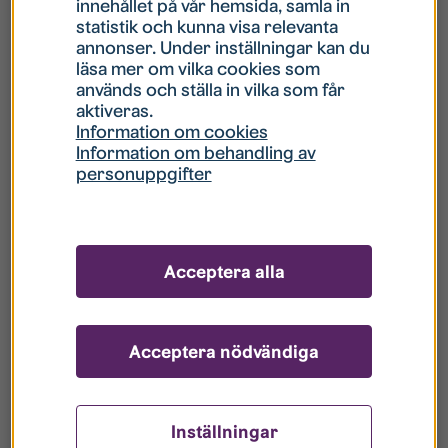
innehållet på vår hemsida, samla in
statistik och kunna visa relevanta
Hur gör jag om mitt konto är låst?
annonser. Under inställningar kan du
läsa mer om vilka cookies som
används och ställa in vilka som får
Hur gör jag när jag glömt mitt lösenord?
aktiveras.
Information om cookies
Information om behandling av
Vad innebär Gästkonto/Gästanvändare?
personuppgifter
Hur gör jag för att bli borttagen ur era
register?
Acceptera alla
Acceptera nödvändiga
Inställningar