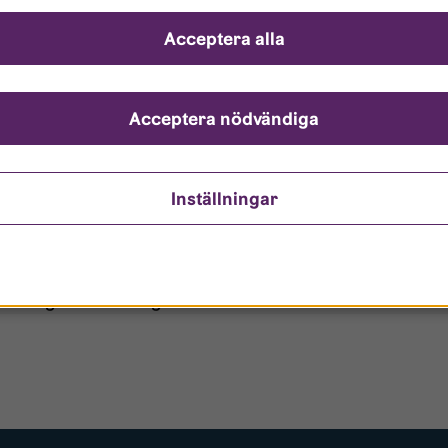
ch svar
Acceptera alla
ndarnamn?
nto är låst?
Acceptera nödvändiga
ömt mitt lösenord?
Inställningar
o/Gästanvändare?
 borttagen ur era register?