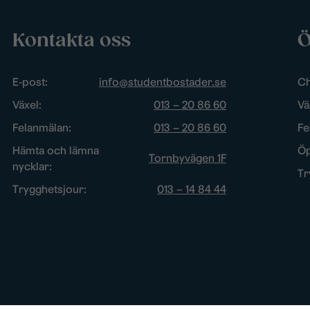
Kontakta oss
Ö
E-post:
info@studentbostader.se
Ch
Växel:
013 – 20 86 60
Vä
Felanmälan:
013 – 20 86 60
Fe
Hämta och lämna
Öp
Tornbyvägen 1F
nycklar:
Tr
Trygghetsjour:
013 – 14 84 44