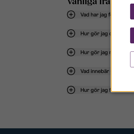
Vanliga frågor o
Vad har jag för anvä
Hur gör jag om mitt ko
Hur gör jag när jag gl
Vad innebär Gästkont
Hur gör jag för att bli