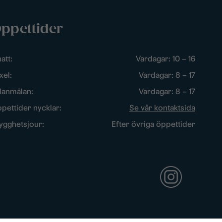
ppettider
att:
Vardagar: 10 – 16
xel:
Vardagar: 8 – 17
lanmälan:
Vardagar: 8 – 17
pettider nycklar:
Se vår kontaktsida
ygghetsjour:
Efter övriga öppettider