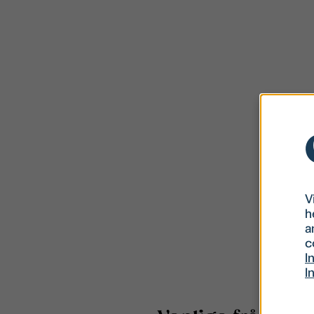
V
h
a
c
I
I