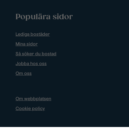
Populära sidor
Lediga bostäder
Mina sidor
Så söker du bostad
Jobba hos oss
Om oss
Om webbplatsen
Cookie policy