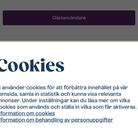
Gästanvändare
Registrera ett konto
Cookies
För att ha möjlighet att söka boende måste du vara
registrerad i vår bostadskö. Registreringen går
snabbt!
i använder cookies för att förbättra innehållet på vår
emsida, samla in statistik och kunna visa relevanta
Registrera ett konto
nnonser. Under inställningar kan du läsa mer om vilka
ookies som används och ställa in vilka som får aktiveras.
nformation om cookies
nformation om behandling av personuppgifter