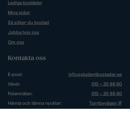
Lediga bostäder
Mina sidor
Så söker du bostad
Jobba hos oss
Om oss
Kontakta oss
E-post:
info@studentbostader.se
Växel:
013 – 20 86 60
Felanmälan:
013 – 20 86 60
Hämta och lämna nycklar:
Tornbyvägen 1F
Trygghetsjour:
013 – 14 84 44
Öppettider