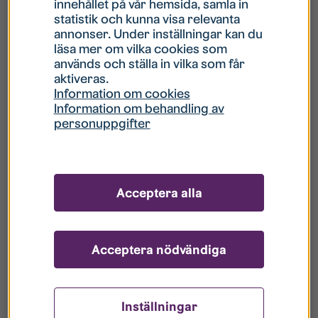
innehållet på vår hemsida, samla in
statistik och kunna visa relevanta
Hur gör jag om mitt konto är låst?
annonser. Under inställningar kan du
läsa mer om vilka cookies som
används och ställa in vilka som får
Hur gör jag när jag glömt mitt lösenord?
aktiveras.
Information om cookies
Information om behandling av
Vad innebär Gästkonto/Gästanvändare?
personuppgifter
Hur gör jag för att bli borttagen ur era
register?
Acceptera alla
Acceptera nödvändiga
Inställningar