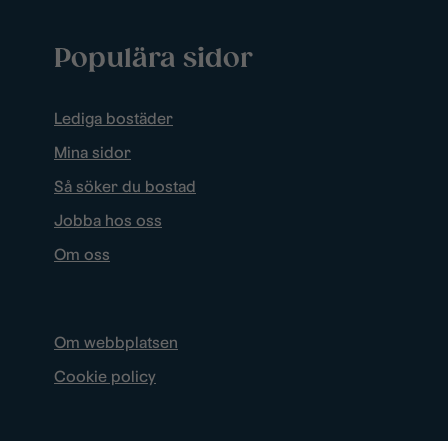
Populära sidor
Lediga bostäder
Mina sidor
Så söker du bostad
Jobba hos oss
Om oss
Om webbplatsen
Cookie policy