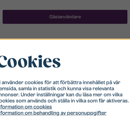
Gästanvändare
Registrera ett konto
Cookies
För att ha möjlighet att söka boende måste du vara
registrerad i vår bostadskö. Registreringen går
snabbt!
i använder cookies för att förbättra innehållet på vår
emsida, samla in statistik och kunna visa relevanta
Registrera ett konto
nnonser. Under inställningar kan du läsa mer om vilka
ookies som används och ställa in vilka som får aktiveras.
nformation om cookies
nformation om behandling av personuppgifter