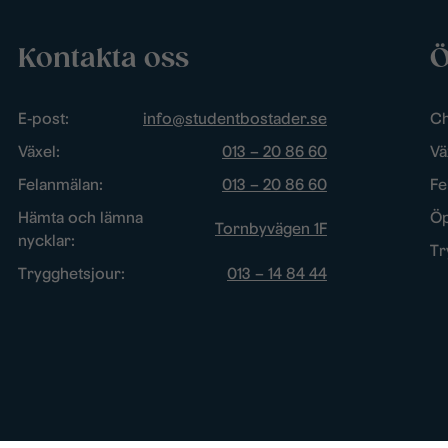
Kontakta oss
Ö
E-post:
info@studentbostader.se
Ch
Växel:
013 – 20 86 60
Vä
Felanmälan:
013 – 20 86 60
Fe
Hämta och lämna
Öp
Tornbyvägen 1F
nycklar:
Tr
Trygghetsjour:
013 – 14 84 44