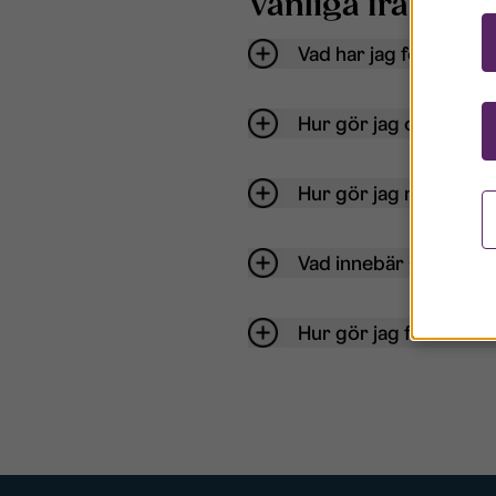
Vanliga frågor o
Vad har jag för anvä
Hur gör jag om mitt ko
Hur gör jag när jag gl
Vad innebär Gästkont
Hur gör jag för att bli