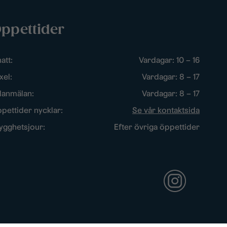
ppettider
att:
Vardagar: 10 – 16
xel:
Vardagar: 8 – 17
lanmälan:
Vardagar: 8 – 17
pettider nycklar:
Se vår kontaktsida
ygghetsjour:
Efter övriga öppettider