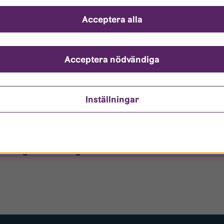
ch svar
Acceptera alla
ndarnamn?
nto är låst?
Acceptera nödvändiga
ömt mitt lösenord?
Inställningar
o/Gästanvändare?
 borttagen ur era register?