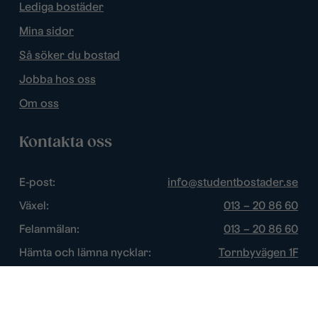
Lediga bostäder
Mina sidor
Så söker du bostad
Jobba hos oss
Om oss
Kontakta oss
E-post:
info@studentbostader.se
Växel:
013 – 20 86 60
Felanmälan:
013 – 20 86 60
Hämta och lämna nycklar:
Tornbyvägen 1F
Trygghetsjour:
013 – 14 84 44
Öppettider