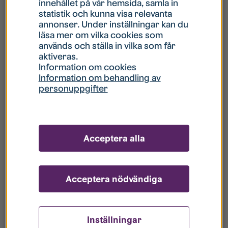
innehållet på vår hemsida, samla in
statistik och kunna visa relevanta
Hur gör jag om mitt konto är låst?
annonser. Under inställningar kan du
läsa mer om vilka cookies som
används och ställa in vilka som får
Hur gör jag när jag glömt mitt lösenord?
aktiveras.
Information om cookies
Information om behandling av
Vad innebär Gästkonto/Gästanvändare?
personuppgifter
Hur gör jag för att bli borttagen ur era
register?
Acceptera alla
Acceptera nödvändiga
Inställningar