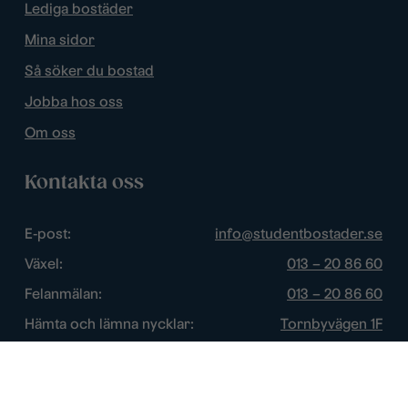
Lediga bostäder
Mina sidor
Så söker du bostad
Jobba hos oss
Om oss
Kontakta oss
E-post:
info@studentbostader.se
Växel:
013 – 20 86 60
Felanmälan:
013 – 20 86 60
Hämta och lämna nycklar:
Tornbyvägen 1F
Trygghetsjour:
013 – 14 84 44
Öppettider