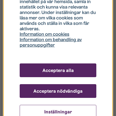
innehållet på vår hemsida, samla in
statistik och kunna visa relevanta
Hur gör jag om mitt konto är låst?
annonser. Under inställningar kan du
läsa mer om vilka cookies som
används och ställa in vilka som får
Hur gör jag när jag glömt mitt lösenord?
aktiveras.
Information om cookies
Information om behandling av
Vad innebär Gästkonto/Gästanvändare?
personuppgifter
Hur gör jag för att bli borttagen ur era
register?
Acceptera alla
Acceptera nödvändiga
Inställningar