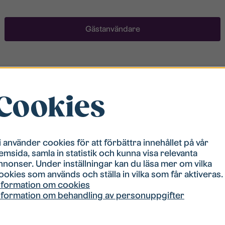
Gästanvändare
Registrera ett konto
Cookies
För att ha möjlighet att söka boende måste du vara
registrerad i vår bostadskö. Registreringen går
snabbt!
i använder cookies för att förbättra innehållet på vår
emsida, samla in statistik och kunna visa relevanta
Registrera ett konto
nnonser. Under inställningar kan du läsa mer om vilka
ookies som används och ställa in vilka som får aktiveras.
nformation om cookies
nformation om behandling av personuppgifter