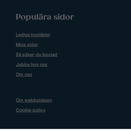
Populära sidor
Lediga bostäder
Mina sidor
Så söker du bostad
Jobba hos oss
Om oss
Om webbplatsen
Cookie policy