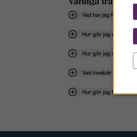
Vanliga frågor o
Vad har jag för anvä
Hur gör jag om mitt ko
Hur gör jag när jag gl
Vad innebär Gästkont
Hur gör jag för att bli