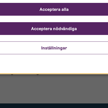
ch svar
Acceptera alla
ndarnamn?
nto är låst?
Acceptera nödvändiga
ömt mitt lösenord?
Inställningar
o/Gästanvändare?
 borttagen ur era register?