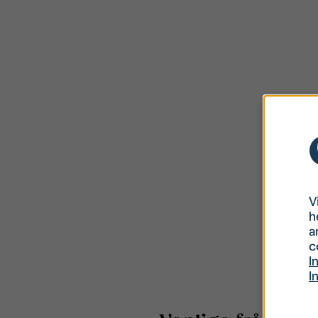
V
h
a
c
I
I