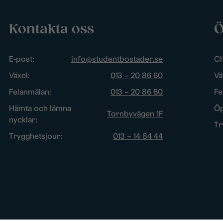
Kontakta oss
Ö
E-post:
info@studentbostader.se
Ch
Växel:
013 – 20 86 60
Vä
Felanmälan:
013 – 20 86 60
Fe
Hämta och lämna
Öp
Tornbyvägen 1F
nycklar:
Tr
Trygghetsjour:
013 – 14 84 44