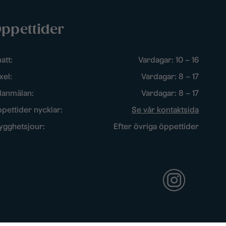
ppettider
att:
Vardagar: 10 – 16
xel:
Vardagar: 8 – 17
lanmälan:
Vardagar: 8 – 17
pettider nycklar:
Se vår kontaktsida
ygghetsjour:
Efter övriga öppettider