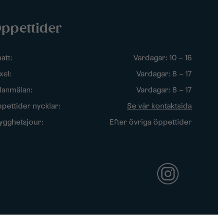
ppettider
att:
Vardagar: 10 – 16
xel:
Vardagar: 8 – 17
lanmälan:
Vardagar: 8 – 17
pettider nycklar:
Se vår kontaktsida
ygghetsjour:
Efter övriga öppettider