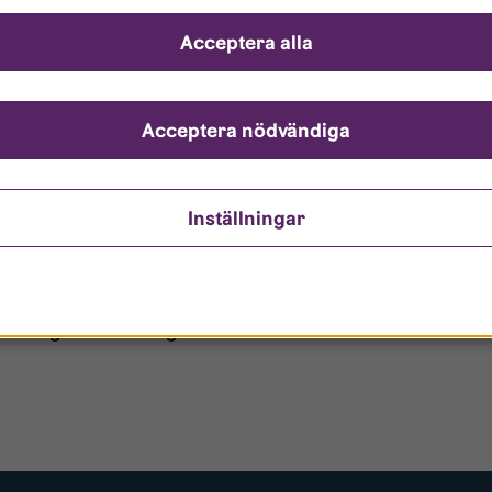
ch svar
Acceptera alla
ndarnamn?
nto är låst?
Acceptera nödvändiga
ömt mitt lösenord?
Inställningar
o/Gästanvändare?
 borttagen ur era register?