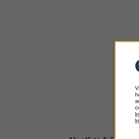
V
h
a
c
I
I