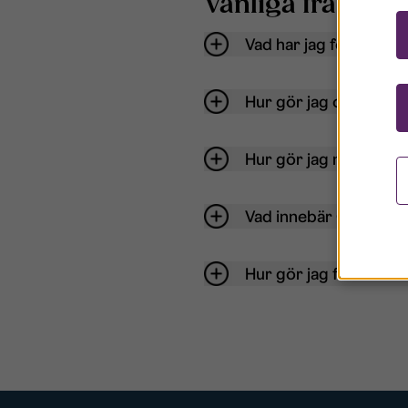
Vanliga frågor o
Vad har jag för anvä
Hur gör jag om mitt ko
Hur gör jag när jag gl
Vad innebär Gästkont
Hur gör jag för att bli