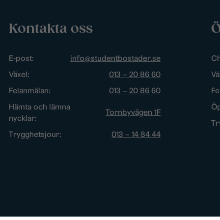
Kontakta oss
Ö
E-post:
info@studentbostader.se
Ch
Växel:
013 – 20 86 60
Vä
Felanmälan:
013 – 20 86 60
Fe
Hämta och lämna
Öp
Tornbyvägen 1F
nycklar:
Tr
Trygghetsjour:
013 – 14 84 44