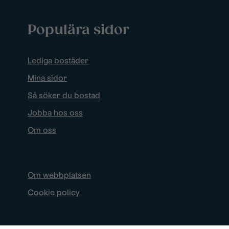
Populära sidor
Lediga bostäder
Mina sidor
Så söker du bostad
Jobba hos oss
Om oss
Om webbplatsen
Cookie policy