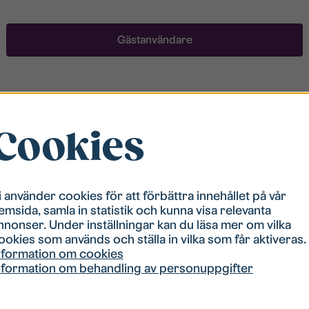
Gästanvändare
Registrera ett konto
Cookies
För att ha möjlighet att söka boende måste du vara
registrerad i vår bostadskö. Registreringen går
snabbt!
i använder cookies för att förbättra innehållet på vår
emsida, samla in statistik och kunna visa relevanta
Registrera ett konto
nnonser. Under inställningar kan du läsa mer om vilka
ookies som används och ställa in vilka som får aktiveras.
nformation om cookies
nformation om behandling av personuppgifter