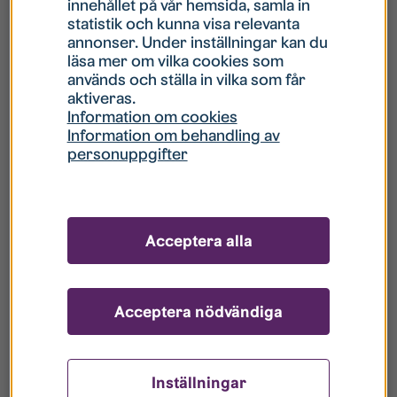
innehållet på vår hemsida, samla in
statistik och kunna visa relevanta
Hur gör jag om mitt konto är låst?
annonser. Under inställningar kan du
läsa mer om vilka cookies som
används och ställa in vilka som får
Hur gör jag när jag glömt mitt lösenord?
aktiveras.
Information om cookies
Information om behandling av
Vad innebär Gästkonto/Gästanvändare?
personuppgifter
Hur gör jag för att bli borttagen ur era
register?
Acceptera alla
Acceptera nödvändiga
Inställningar