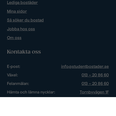
Lediga bostäder
Mina sidor
Så söker du bostad
Jobba hos oss
Om oss
Kontakta oss
E-post:
info@studentbostader.se
Växel:
013 – 20 86 60
Felanmälan:
013 – 20 86 60
Hämta och lämna nycklar:
Tornbyvägen 1F
Trygghetsjour:
013 – 14 84 44
Öppettider