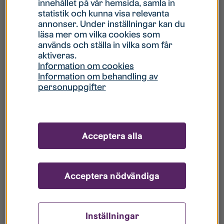
innehållet på vår hemsida, samla in
statistik och kunna visa relevanta
Hur gör jag om mitt konto är låst?
annonser. Under inställningar kan du
läsa mer om vilka cookies som
används och ställa in vilka som får
Hur gör jag när jag glömt mitt lösenord?
aktiveras.
Information om cookies
Information om behandling av
Vad innebär Gästkonto/Gästanvändare?
personuppgifter
Hur gör jag för att bli borttagen ur era
register?
Acceptera alla
Acceptera nödvändiga
Inställningar