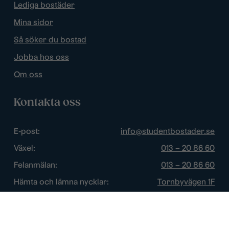
Lediga bostäder
Mina sidor
Så söker du bostad
Jobba hos oss
Om oss
Kontakta oss
E-post:
info@studentbostader.se
Växel:
013 – 20 86 60
Felanmälan:
013 – 20 86 60
Hämta och lämna nycklar:
Tornbyvägen 1F
Trygghetsjour:
013 – 14 84 44
Öppettider