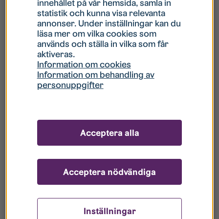
innehållet på vår hemsida, samla in
statistik och kunna visa relevanta
Hur gör jag om mitt konto är låst?
annonser. Under inställningar kan du
läsa mer om vilka cookies som
används och ställa in vilka som får
Hur gör jag när jag glömt mitt lösenord?
aktiveras.
Information om cookies
Information om behandling av
Vad innebär Gästkonto/Gästanvändare?
personuppgifter
Hur gör jag för att bli borttagen ur era
register?
Acceptera alla
Acceptera nödvändiga
Inställningar