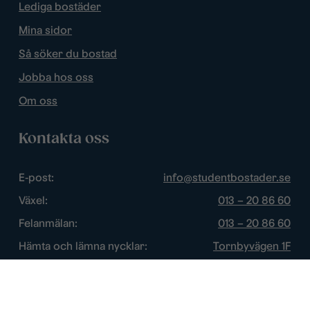
Lediga bostäder
Mina sidor
Så söker du bostad
Jobba hos oss
Om oss
Kontakta oss
E-post:
info@studentbostader.se
Växel:
013 – 20 86 60
Felanmälan:
013 – 20 86 60
Hämta och lämna nycklar:
Tornbyvägen 1F
Trygghetsjour:
013 – 14 84 44
Öppettider