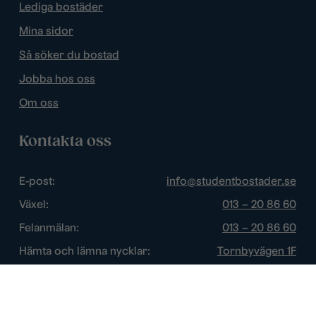
Lediga bostäder
Mina sidor
Så söker du bostad
Jobba hos oss
Om oss
Kontakta oss
E-post:
info@studentbostader.se
Växel:
013 – 20 86 60
Felanmälan:
013 – 20 86 60
Hämta och lämna nycklar:
Tornbyvägen 1F
Trygghetsjour:
013 – 14 84 44
Öppettider