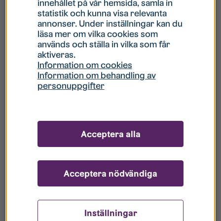
innehållet på vår hemsida, samla in
statistik och kunna visa relevanta
Hur gör jag om mitt konto är låst?
annonser. Under inställningar kan du
läsa mer om vilka cookies som
används och ställa in vilka som får
Hur gör jag när jag glömt mitt lösenord?
aktiveras.
Information om cookies
Information om behandling av
Vad innebär Gästkonto/Gästanvändare?
personuppgifter
Hur gör jag för att bli borttagen ur era
register?
Acceptera alla
Acceptera nödvändiga
Inställningar