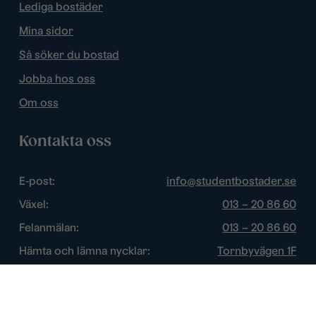
Lediga bostäder
Mina sidor
Så söker du bostad
Jobba hos oss
Om oss
Kontakta oss
E-post:
info@studentbostader.se
Växel:
013 – 20 86 60
Felanmälan:
013 – 20 86 60
Hämta och lämna nycklar:
Tornbyvägen 1F
Trygghetsjour:
013 – 14 84 44
Öppettider