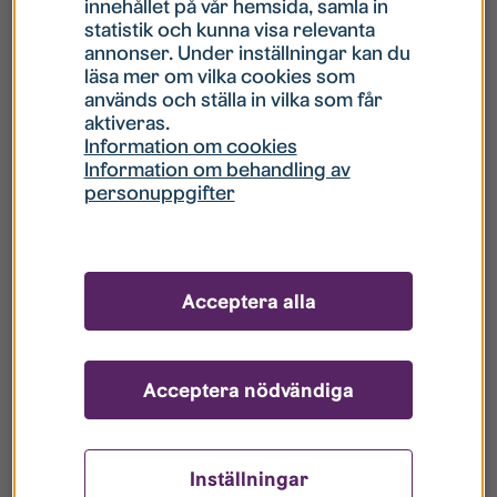
innehållet på vår hemsida, samla in
statistik och kunna visa relevanta
Hur gör jag om mitt konto är låst?
annonser. Under inställningar kan du
läsa mer om vilka cookies som
används och ställa in vilka som får
Hur gör jag när jag glömt mitt lösenord?
aktiveras.
Information om cookies
Information om behandling av
Vad innebär Gästkonto/Gästanvändare?
personuppgifter
Hur gör jag för att bli borttagen ur era
register?
Acceptera alla
Acceptera nödvändiga
Inställningar