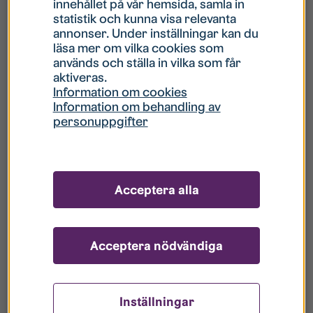
innehållet på vår hemsida, samla in
statistik och kunna visa relevanta
Hur gör jag om mitt konto är låst?
annonser. Under inställningar kan du
läsa mer om vilka cookies som
används och ställa in vilka som får
Hur gör jag när jag glömt mitt lösenord?
aktiveras.
Information om cookies
Information om behandling av
Vad innebär Gästkonto/Gästanvändare?
personuppgifter
Hur gör jag för att bli borttagen ur era
register?
Acceptera alla
Acceptera nödvändiga
Inställningar