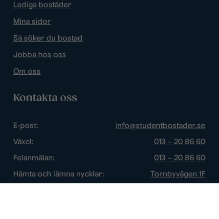
Lediga bostäder
Mina sidor
Så söker du bostad
Jobba hos oss
Om oss
Kontakta oss
E-post:
info@studentbostader.se
Växel:
013 – 20 86 60
Felanmälan:
013 – 20 86 60
Hämta och lämna nycklar:
Tornbyvägen 1F
Trygghetsjour:
013 – 14 84 44
Öppettider