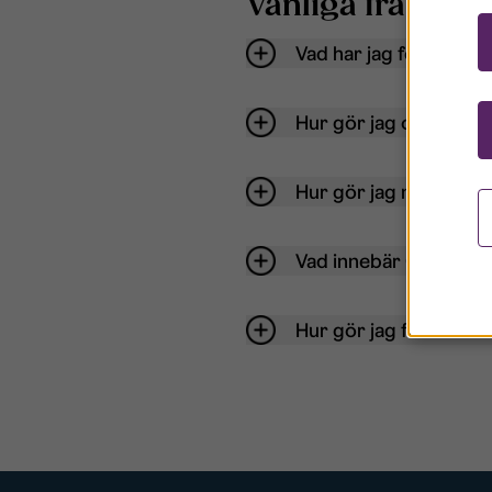
Vanliga frågor o
Vad har jag för anvä
Hur gör jag om mitt ko
Hur gör jag när jag gl
Vad innebär Gästkont
Hur gör jag för att bli