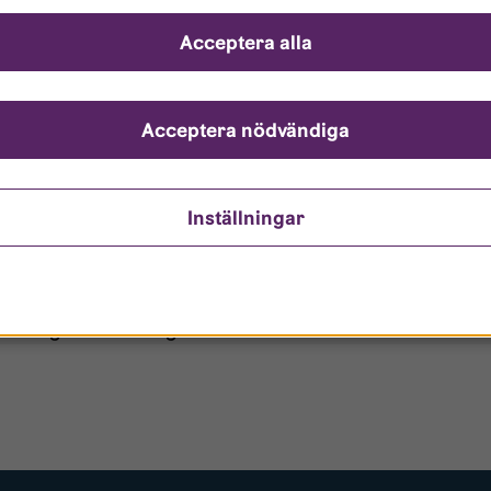
ch svar
Acceptera alla
ndarnamn?
nto är låst?
Acceptera nödvändiga
ömt mitt lösenord?
Inställningar
o/Gästanvändare?
 borttagen ur era register?