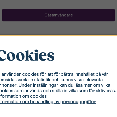
Gästanvändare
Registrera ett konto
Cookies
För att ha möjlighet att söka boende måste du vara
registrerad i vår bostadskö. Registreringen går
snabbt!
i använder cookies för att förbättra innehållet på vår
emsida, samla in statistik och kunna visa relevanta
Registrera ett konto
nnonser. Under inställningar kan du läsa mer om vilka
ookies som används och ställa in vilka som får aktiveras.
nformation om cookies
nformation om behandling av personuppgifter