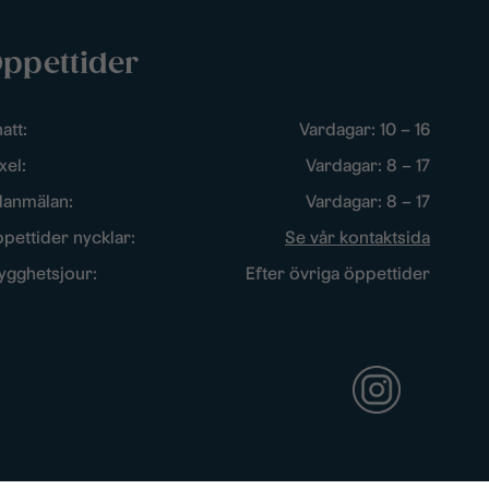
ppettider
att:
Vardagar: 10 – 16
xel:
Vardagar: 8 – 17
lanmälan:
Vardagar: 8 – 17
pettider nycklar:
Se vår kontaktsida
ygghetsjour:
Efter övriga öppettider