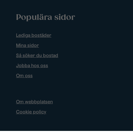
Populära sidor
Lediga bostäder
Mina sidor
Så söker du bostad
Jobba hos oss
Om oss
Om webbplatsen
Cookie policy