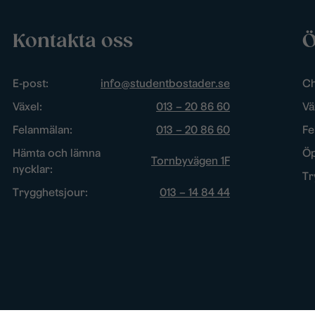
Kontakta oss
Ö
E-post:
info@studentbostader.se
Ch
Växel:
013 – 20 86 60
Vä
Felanmälan:
013 – 20 86 60
Fe
Hämta och lämna
Öp
Tornbyvägen 1F
nycklar:
Tr
Trygghetsjour:
013 – 14 84 44