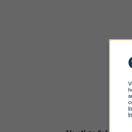
V
h
a
c
I
I