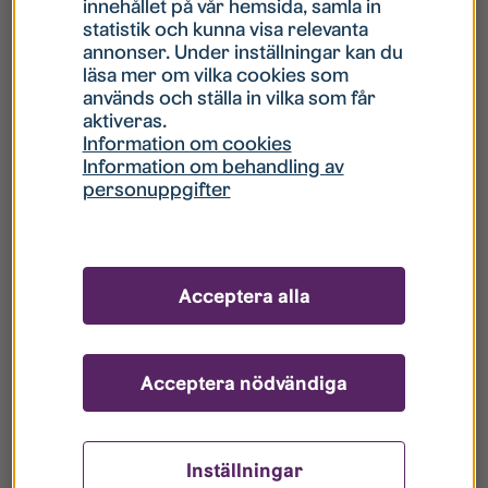
innehållet på vår hemsida, samla in
statistik och kunna visa relevanta
Hur gör jag om mitt konto är låst?
annonser. Under inställningar kan du
läsa mer om vilka cookies som
används och ställa in vilka som får
Hur gör jag när jag glömt mitt lösenord?
aktiveras.
Information om cookies
Information om behandling av
Vad innebär Gästkonto/Gästanvändare?
personuppgifter
Hur gör jag för att bli borttagen ur era
register?
Acceptera alla
Acceptera nödvändiga
Inställningar