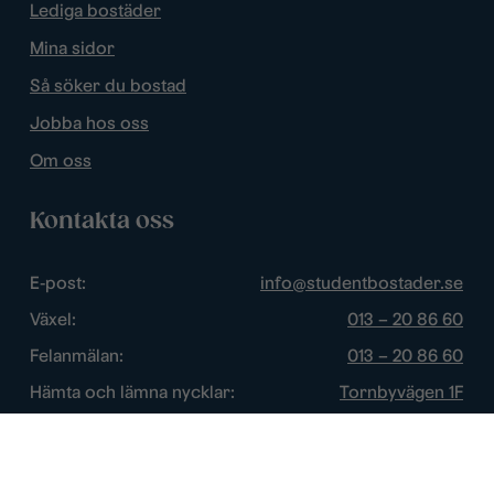
Lediga bostäder
Mina sidor
Så söker du bostad
Jobba hos oss
Om oss
Kontakta oss
E-post:
info@studentbostader.se
Växel:
013 – 20 86 60
Felanmälan:
013 – 20 86 60
Hämta och lämna nycklar:
Tornbyvägen 1F
Trygghetsjour:
013 – 14 84 44
Öppettider