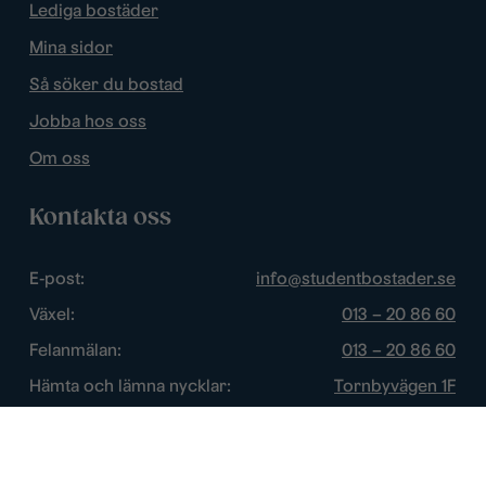
Lediga bostäder
Mina sidor
Så söker du bostad
Jobba hos oss
Om oss
Kontakta oss
E-post:
info@studentbostader.se
Växel:
013 – 20 86 60
Felanmälan:
013 – 20 86 60
Hämta och lämna nycklar:
Tornbyvägen 1F
Trygghetsjour:
013 – 14 84 44
Öppettider