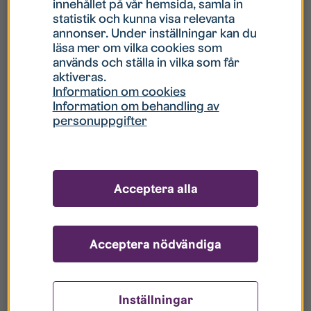
innehållet på vår hemsida, samla in
statistik och kunna visa relevanta
Hur gör jag om mitt konto är låst?
annonser. Under inställningar kan du
läsa mer om vilka cookies som
används och ställa in vilka som får
Hur gör jag när jag glömt mitt lösenord?
aktiveras.
Information om cookies
Information om behandling av
Vad innebär Gästkonto/Gästanvändare?
personuppgifter
Hur gör jag för att bli borttagen ur era
register?
Acceptera alla
Acceptera nödvändiga
Inställningar