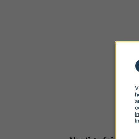
V
h
a
c
I
I