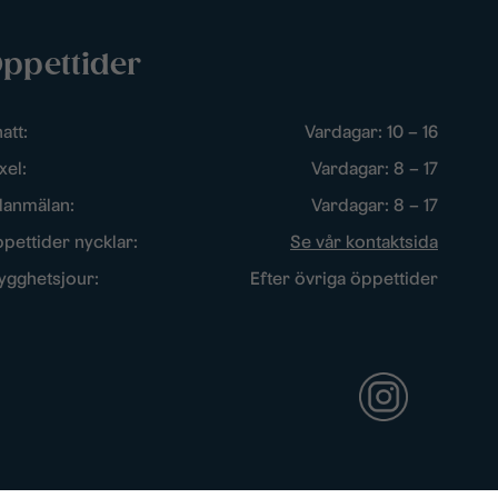
ppettider
att:
Vardagar: 10 – 16
xel:
Vardagar: 8 – 17
lanmälan:
Vardagar: 8 – 17
pettider nycklar:
Se vår kontaktsida
ygghetsjour:
Efter övriga öppettider