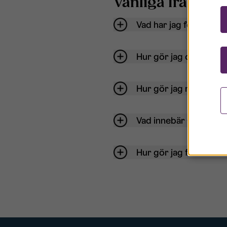
Vanliga frågor o
Vad har jag för anvä
Hur gör jag om mitt ko
Hur gör jag när jag gl
Vad innebär Gästkont
Hur gör jag för att bli