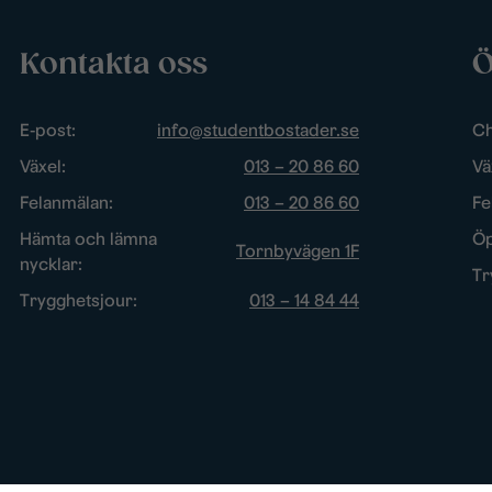
Kontakta oss
Ö
E-post:
info@studentbostader.se
Ch
Växel:
013 – 20 86 60
Vä
Felanmälan:
013 – 20 86 60
Fe
Hämta och lämna
Öp
Tornbyvägen 1F
nycklar:
Tr
Trygghetsjour:
013 – 14 84 44