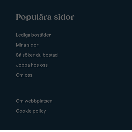
Populära sidor
Lediga bostäder
Mina sidor
Så söker du bostad
Jobba hos oss
Om oss
Om webbplatsen
Cookie policy