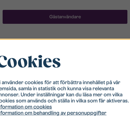
Gästanvändare
Registrera ett konto
Cookies
För att ha möjlighet att söka boende måste du vara
registrerad i vår bostadskö. Registreringen går
snabbt!
i använder cookies för att förbättra innehållet på vår
emsida, samla in statistik och kunna visa relevanta
Registrera ett konto
nnonser. Under inställningar kan du läsa mer om vilka
ookies som används och ställa in vilka som får aktiveras.
nformation om cookies
nformation om behandling av personuppgifter