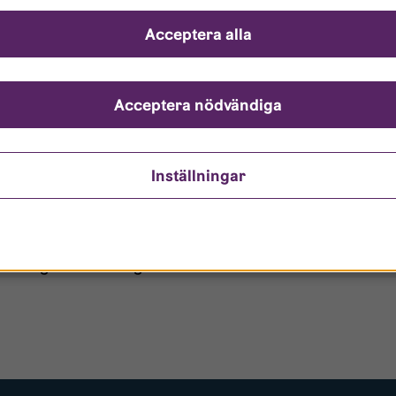
ch svar
Acceptera alla
ndarnamn?
nto är låst?
Acceptera nödvändiga
ömt mitt lösenord?
Inställningar
o/Gästanvändare?
 borttagen ur era register?