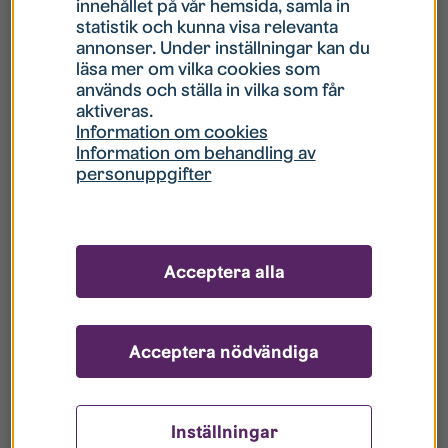
innehållet på vår hemsida, samla in
statistik och kunna visa relevanta
Hur gör jag om mitt konto är låst?
annonser. Under inställningar kan du
läsa mer om vilka cookies som
används och ställa in vilka som får
Hur gör jag när jag glömt mitt lösenord?
aktiveras.
Information om cookies
Information om behandling av
Vad innebär Gästkonto/Gästanvändare?
personuppgifter
Hur gör jag för att bli borttagen ur era
register?
Acceptera alla
Acceptera nödvändiga
Inställningar