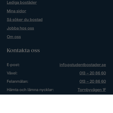
Lediga bostäder
Mina sidor
Så söker du bostad
Jobba hos oss
Om oss
Kontakta oss
E-post:
info@studentbostader.se
Växel:
013 – 20 86 60
Felanmälan:
013 – 20 86 60
Hämta och lämna nycklar:
Tornbyvägen 1F
Trygghetsjour:
013 – 14 84 44
Öppettider