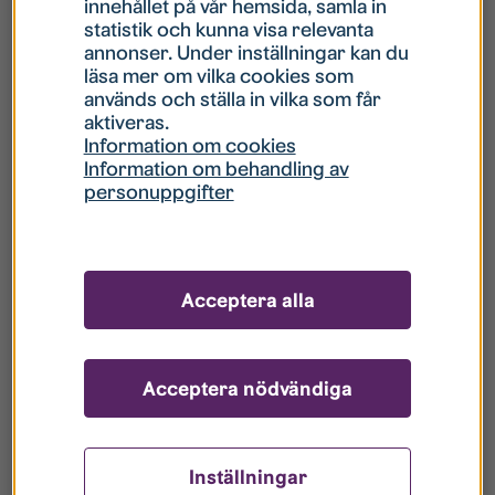
innehållet på vår hemsida, samla in
statistik och kunna visa relevanta
Hur gör jag om mitt konto är låst?
annonser. Under inställningar kan du
läsa mer om vilka cookies som
används och ställa in vilka som får
Hur gör jag när jag glömt mitt lösenord?
aktiveras.
Information om cookies
Information om behandling av
Vad innebär Gästkonto/Gästanvändare?
personuppgifter
Hur gör jag för att bli borttagen ur era
register?
Acceptera alla
Acceptera nödvändiga
Inställningar