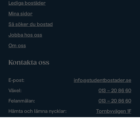
Lediga bostäder
Mina sidor
Så söker du bostad
Jobba hos oss
Om oss
Kontakta oss
E-post:
info@studentbostader.se
Växel:
013 – 20 86 60
Felanmälan:
013 – 20 86 60
Hämta och lämna nycklar:
Tornbyvägen 1F
Trygghetsjour:
013 – 14 84 44
Öppettider