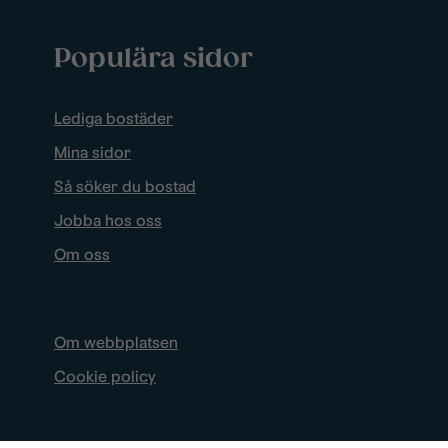
Populära sidor
Lediga bostäder
Mina sidor
Så söker du bostad
Jobba hos oss
Om oss
Om webbplatsen
Cookie policy