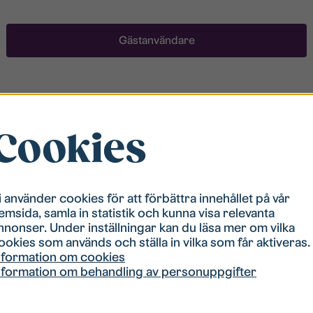
Gästanvändare
Registrera ett konto
Cookies
För att ha möjlighet att söka boende måste du vara
registrerad i vår bostadskö. Registreringen går
snabbt!
i använder cookies för att förbättra innehållet på vår
emsida, samla in statistik och kunna visa relevanta
Registrera ett konto
nnonser. Under inställningar kan du läsa mer om vilka
ookies som används och ställa in vilka som får aktiveras.
nformation om cookies
nformation om behandling av personuppgifter