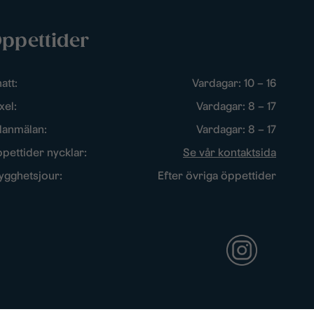
ppettider
att:
Vardagar: 10 – 16
xel:
Vardagar: 8 – 17
lanmälan:
Vardagar: 8 – 17
pettider nycklar:
Se vår kontaktsida
ygghetsjour:
Efter övriga öppettider