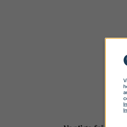
V
h
a
c
I
I