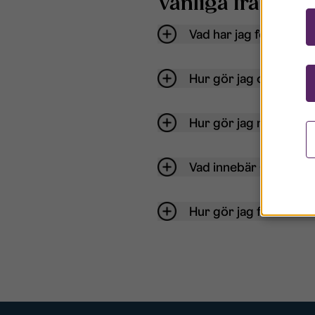
Vanliga frågor o
Vad har jag för anvä
Hur gör jag om mitt ko
Hur gör jag när jag gl
Vad innebär Gästkont
Hur gör jag för att bli