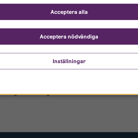
ch svar
Acceptera alla
ndarnamn?
nto är låst?
Acceptera nödvändiga
ömt mitt lösenord?
Inställningar
o/Gästanvändare?
 borttagen ur era register?