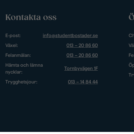
Kontakta oss
Ö
E-post:
info@studentbostader.se
Ch
Växel:
013 – 20 86 60
Vä
Felanmälan:
013 – 20 86 60
Fe
Hämta och lämna
Öp
Tornbyvägen 1F
nycklar:
Tr
Trygghetsjour:
013 – 14 84 44