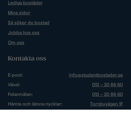
Lediga bostäder
Mina sidor
Så söker du bostad
Jobba hos oss
Om oss
Kontakta oss
E-post:
info@studentbostader.se
Växel:
013 – 20 86 60
Felanmälan:
013 – 20 86 60
Hämta och lämna nycklar:
Tornbyvägen 1F
Trygghetsjour:
013 – 14 84 44
Öppettider