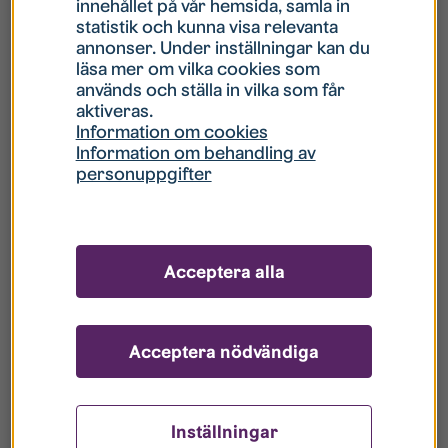
innehållet på vår hemsida, samla in
statistik och kunna visa relevanta
Hur gör jag om mitt konto är låst?
annonser. Under inställningar kan du
läsa mer om vilka cookies som
används och ställa in vilka som får
Hur gör jag när jag glömt mitt lösenord?
aktiveras.
Information om cookies
Information om behandling av
Vad innebär Gästkonto/Gästanvändare?
personuppgifter
Hur gör jag för att bli borttagen ur era
register?
Acceptera alla
Acceptera nödvändiga
Inställningar