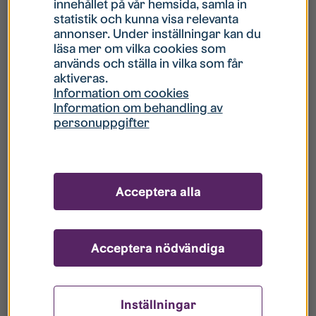
innehållet på vår hemsida, samla in
statistik och kunna visa relevanta
Hur gör jag om mitt konto är låst?
annonser. Under inställningar kan du
läsa mer om vilka cookies som
används och ställa in vilka som får
Hur gör jag när jag glömt mitt lösenord?
aktiveras.
Information om cookies
Information om behandling av
Vad innebär Gästkonto/Gästanvändare?
personuppgifter
Hur gör jag för att bli borttagen ur era
register?
Acceptera alla
Acceptera nödvändiga
Inställningar