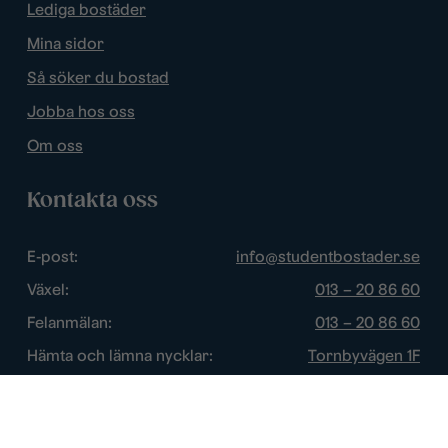
Lediga bostäder
Mina sidor
Så söker du bostad
Jobba hos oss
Om oss
Kontakta oss
E-post:
info@studentbostader.se
Växel:
013 – 20 86 60
Felanmälan:
013 – 20 86 60
Hämta och lämna nycklar:
Tornbyvägen 1F
Trygghetsjour:
013 – 14 84 44
Öppettider