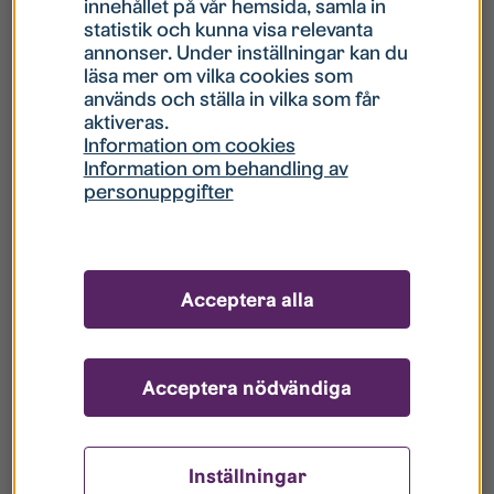
innehållet på vår hemsida, samla in
statistik och kunna visa relevanta
Hur gör jag om mitt konto är låst?
annonser. Under inställningar kan du
läsa mer om vilka cookies som
används och ställa in vilka som får
Hur gör jag när jag glömt mitt lösenord?
aktiveras.
Information om cookies
Information om behandling av
Vad innebär Gästkonto/Gästanvändare?
personuppgifter
Hur gör jag för att bli borttagen ur era
register?
Acceptera alla
Acceptera nödvändiga
Inställningar