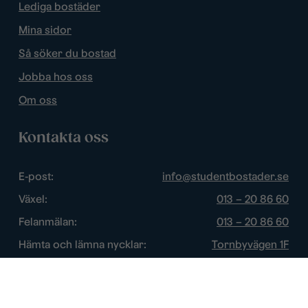
Lediga bostäder
Mina sidor
Så söker du bostad
Jobba hos oss
Om oss
Kontakta oss
E-post:
info@studentbostader.se
Växel:
013 – 20 86 60
Felanmälan:
013 – 20 86 60
Hämta och lämna nycklar:
Tornbyvägen 1F
Trygghetsjour:
013 – 14 84 44
Öppettider