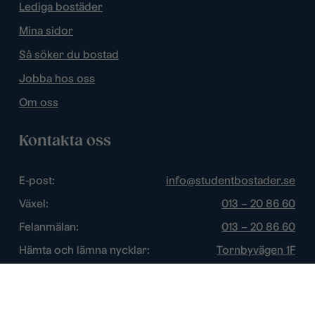
Lediga bostäder
Mina sidor
Så söker du bostad
Jobba hos oss
Om oss
Kontakta oss
E-post:
info@studentbostader.se
Växel:
013 – 20 86 60
Felanmälan:
013 – 20 86 60
Hämta och lämna nycklar:
Tornbyvägen 1F
Trygghetsjour:
013 – 14 84 44
Öppettider