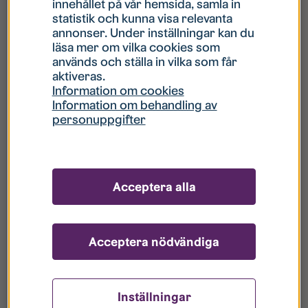
innehållet på vår hemsida, samla in
statistik och kunna visa relevanta
Hur gör jag om mitt konto är låst?
annonser. Under inställningar kan du
läsa mer om vilka cookies som
används och ställa in vilka som får
Hur gör jag när jag glömt mitt lösenord?
aktiveras.
Information om cookies
Information om behandling av
Vad innebär Gästkonto/Gästanvändare?
personuppgifter
Hur gör jag för att bli borttagen ur era
register?
Acceptera alla
Acceptera nödvändiga
Inställningar