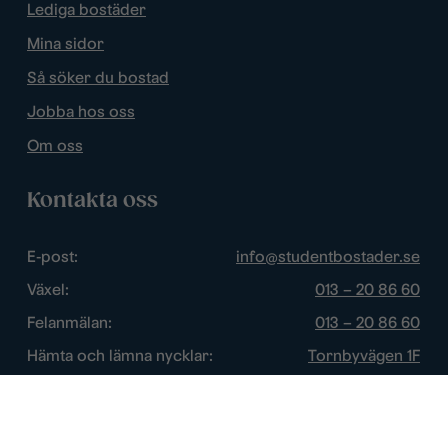
Lediga bostäder
Mina sidor
Så söker du bostad
Jobba hos oss
Om oss
Kontakta oss
E-post:
info@studentbostader.se
Växel:
013 – 20 86 60
Felanmälan:
013 – 20 86 60
Hämta och lämna nycklar:
Tornbyvägen 1F
Trygghetsjour:
013 – 14 84 44
Öppettider