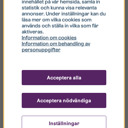
innehållet på vår hemsida, samla in
statistik och kunna visa relevanta
Hur gör jag om mitt konto är låst?
annonser. Under inställningar kan du
läsa mer om vilka cookies som
används och ställa in vilka som får
Hur gör jag när jag glömt mitt lösenord?
aktiveras.
Information om cookies
Information om behandling av
Vad innebär Gästkonto/Gästanvändare?
personuppgifter
Hur gör jag för att bli borttagen ur era
register?
Acceptera alla
Acceptera nödvändiga
Inställningar