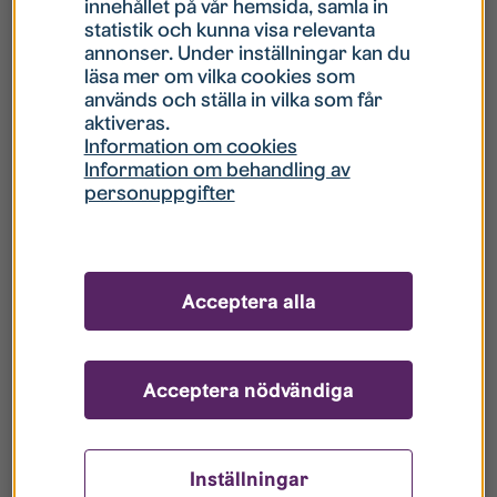
innehållet på vår hemsida, samla in
statistik och kunna visa relevanta
Hur gör jag om mitt konto är låst?
annonser. Under inställningar kan du
läsa mer om vilka cookies som
används och ställa in vilka som får
Hur gör jag när jag glömt mitt lösenord?
aktiveras.
Information om cookies
Information om behandling av
Vad innebär Gästkonto/Gästanvändare?
personuppgifter
Hur gör jag för att bli borttagen ur era
register?
Acceptera alla
Acceptera nödvändiga
Inställningar