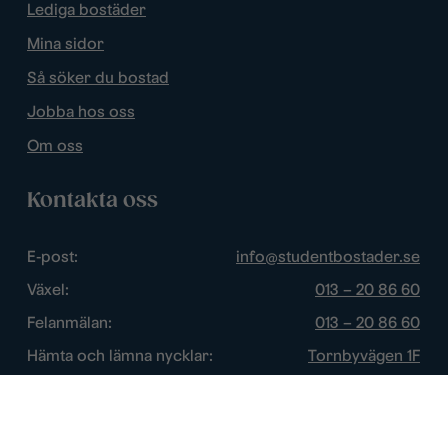
Lediga bostäder
Mina sidor
Så söker du bostad
Jobba hos oss
Om oss
Kontakta oss
E-post:
info@studentbostader.se
Växel:
013 – 20 86 60
Felanmälan:
013 – 20 86 60
Hämta och lämna nycklar:
Tornbyvägen 1F
Trygghetsjour:
013 – 14 84 44
Öppettider