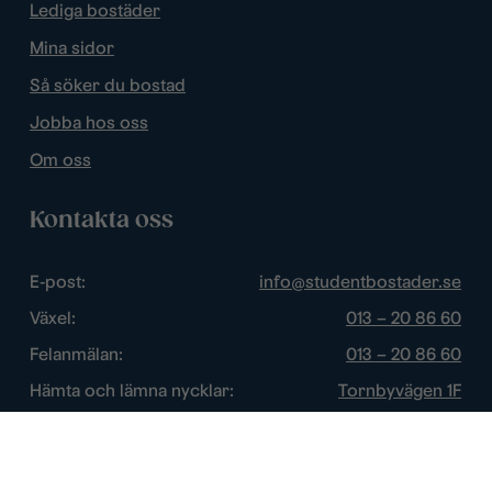
Lediga bostäder
Mina sidor
Så söker du bostad
Jobba hos oss
Om oss
Kontakta oss
E-post:
info@studentbostader.se
Växel:
013 – 20 86 60
Felanmälan:
013 – 20 86 60
Hämta och lämna nycklar:
Tornbyvägen 1F
Trygghetsjour:
013 – 14 84 44
Öppettider