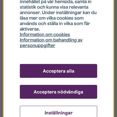
innehållet på vår hemsida, samla in
statistik och kunna visa relevanta
Hur gör jag om mitt konto är låst?
annonser. Under inställningar kan du
läsa mer om vilka cookies som
används och ställa in vilka som får
Hur gör jag när jag glömt mitt lösenord?
aktiveras.
Information om cookies
Information om behandling av
Vad innebär Gästkonto/Gästanvändare?
personuppgifter
Hur gör jag för att bli borttagen ur era
register?
Acceptera alla
Acceptera nödvändiga
Inställningar