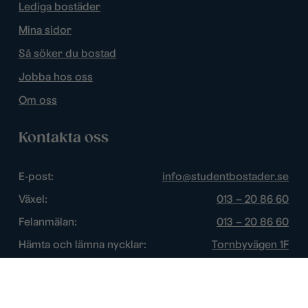
Lediga bostäder
Mina sidor
Så söker du bostad
Jobba hos oss
Om oss
Kontakta oss
E-post:
info@studentbostader.se
Växel:
013 – 20 86 60
Felanmälan:
013 – 20 86 60
Hämta och lämna nycklar:
Tornbyvägen 1F
Trygghetsjour:
013 – 14 84 44
Öppettider