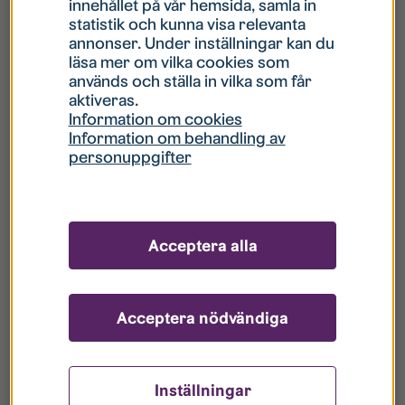
innehållet på vår hemsida, samla in
statistik och kunna visa relevanta
Hur gör jag om mitt konto är låst?
annonser. Under inställningar kan du
läsa mer om vilka cookies som
används och ställa in vilka som får
Hur gör jag när jag glömt mitt lösenord?
aktiveras.
Information om cookies
Information om behandling av
Vad innebär Gästkonto/Gästanvändare?
personuppgifter
Hur gör jag för att bli borttagen ur era
register?
Acceptera alla
Acceptera nödvändiga
Inställningar