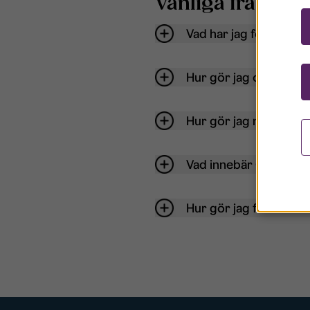
Vanliga frågor o
Vad har jag för anvä
Hur gör jag om mitt ko
Hur gör jag när jag gl
Vad innebär Gästkont
Hur gör jag för att bli