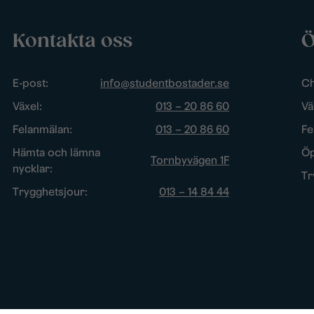
Kontakta oss
Ö
E-post:
info@studentbostader.se
Ch
Växel:
013 – 20 86 60
Vä
Felanmälan:
013 – 20 86 60
Fe
Hämta och lämna
Öp
Tornbyvägen 1F
nycklar:
Tr
Trygghetsjour:
013 – 14 84 44