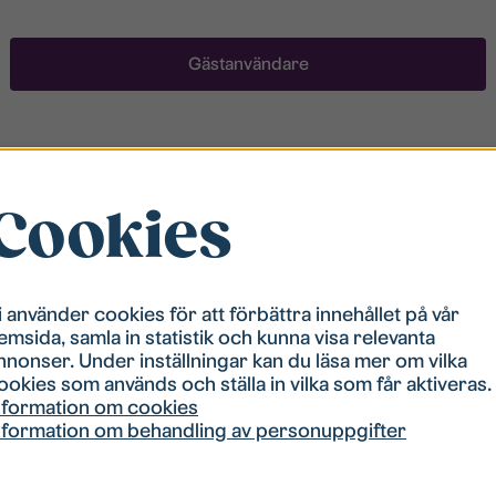
Gästanvändare
Registrera ett konto
Cookies
För att ha möjlighet att söka boende måste du vara
registrerad i vår bostadskö. Registreringen går
snabbt!
i använder cookies för att förbättra innehållet på vår
emsida, samla in statistik och kunna visa relevanta
Registrera ett konto
nnonser. Under inställningar kan du läsa mer om vilka
ookies som används och ställa in vilka som får aktiveras.
nformation om cookies
nformation om behandling av personuppgifter