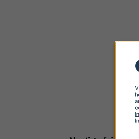
V
h
a
c
I
I