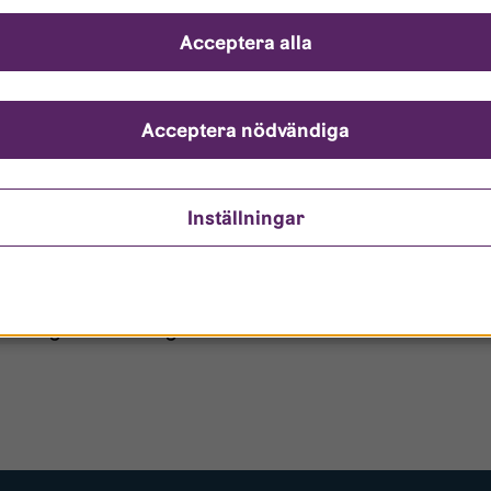
ch svar
Acceptera alla
ndarnamn?
nto är låst?
Acceptera nödvändiga
ömt mitt lösenord?
Inställningar
o/Gästanvändare?
 borttagen ur era register?