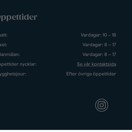
ppettider
att:
Vardagar: 10 – 16
xel:
Vardagar: 8 – 17
lanmälan:
Vardagar: 8 – 17
pettider nycklar:
Se vår kontaktsida
ygghetsjour:
Efter övriga öppettider