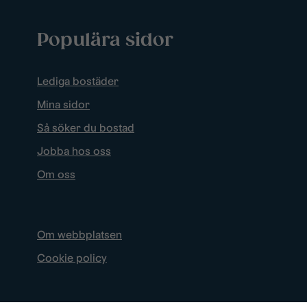
Populära sidor
Lediga bostäder
Mina sidor
Så söker du bostad
Jobba hos oss
Om oss
Om webbplatsen
Cookie policy