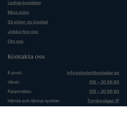
Lediga bostäder
Mina sidor
Så söker du bostad
Jobba hos oss
Om oss
Kontakta oss
E-post:
info@studentbostader.se
Växel:
013 – 20 86 60
Felanmälan:
013 – 20 86 60
Hämta och lämna nycklar:
Tornbyvägen 1F
Trygghetsjour:
013 – 14 84 44
Öppettider