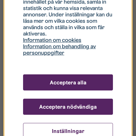
innehållet på vår hemsida, samla in
statistik och kunna visa relevanta
Hur gör jag om mitt konto är låst?
annonser. Under inställningar kan du
läsa mer om vilka cookies som
används och ställa in vilka som får
Hur gör jag när jag glömt mitt lösenord?
aktiveras.
Information om cookies
Information om behandling av
Vad innebär Gästkonto/Gästanvändare?
personuppgifter
Hur gör jag för att bli borttagen ur era
register?
Acceptera alla
Acceptera nödvändiga
Inställningar