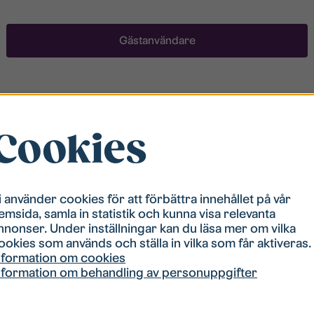
Gästanvändare
Registrera ett konto
Cookies
För att ha möjlighet att söka boende måste du vara
registrerad i vår bostadskö. Registreringen går
snabbt!
i använder cookies för att förbättra innehållet på vår
emsida, samla in statistik och kunna visa relevanta
Registrera ett konto
nnonser. Under inställningar kan du läsa mer om vilka
ookies som används och ställa in vilka som får aktiveras.
nformation om cookies
nformation om behandling av personuppgifter