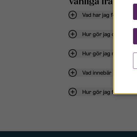
Vanliga frågor o
Vad har jag för anvä
Hur gör jag om mitt ko
Hur gör jag när jag gl
Vad innebär Gästkont
Hur gör jag för att bli