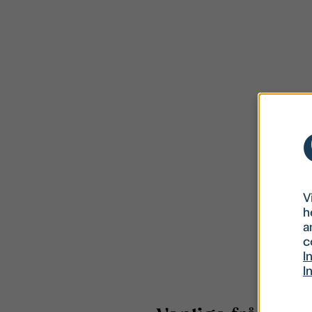
V
h
a
c
I
I