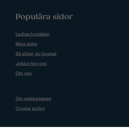
Populära sidor
Lediga bostäder
Mina sidor
Så söker du bostad
Jobba hos oss
Om oss
Om webbplatsen
Cookie policy