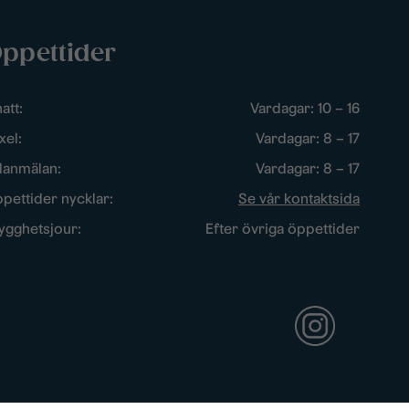
ppettider
att:
Vardagar: 10 – 16
xel:
Vardagar: 8 – 17
lanmälan:
Vardagar: 8 – 17
pettider nycklar:
Se vår kontaktsida
ygghetsjour:
Efter övriga öppettider