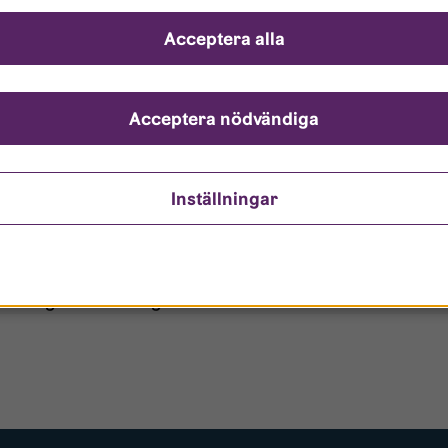
ch svar
Acceptera alla
ndarnamn?
nto är låst?
Acceptera nödvändiga
ömt mitt lösenord?
Inställningar
o/Gästanvändare?
 borttagen ur era register?