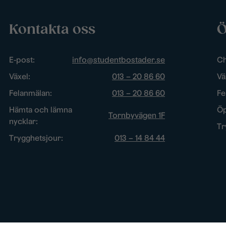
Kontakta oss
Ö
E-post:
info@studentbostader.se
Ch
Växel:
013 – 20 86 60
Vä
Felanmälan:
013 – 20 86 60
Fe
Hämta och lämna
Öp
Tornbyvägen 1F
nycklar:
Tr
Trygghetsjour:
013 – 14 84 44